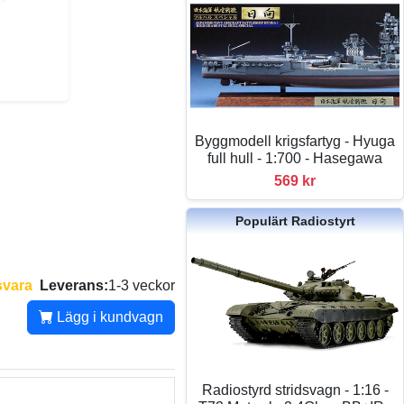
Byggmodell krigsfartyg - Hyuga
full hull - 1:700 - Hasegawa
569 kr
Populärt Radiostyrt
svara
Leverans:
1-3 veckor
Lägg i kundvagn
Radiostyrd stridsvagn - 1:16 -