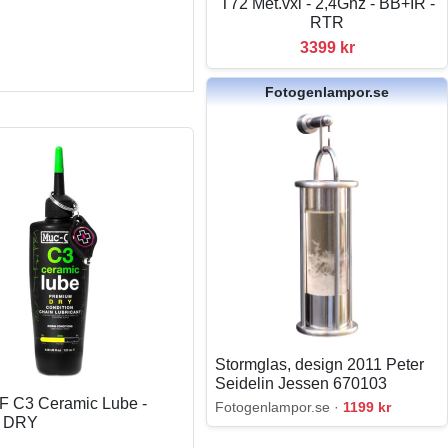
T72 Met.vxl - 2,4Ghz - BB+IR -
RTR
3399 kr
Fotogenlampor.se
Stormglas, design 2011 Peter
Seidelin Jessen 670103
 C3 Ceramic Lube -
Fotogenlampor.se ·
1199 kr
m DRY