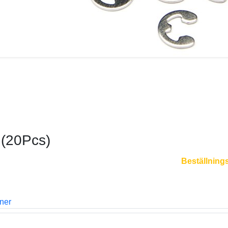
 (20Pcs)
Beställning
oner