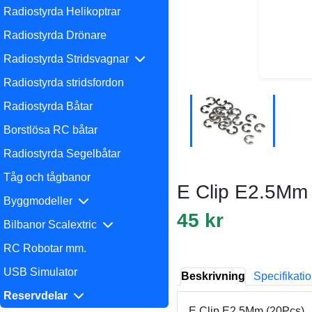
Radiostyrda Helikoptrar
Radiostyrda Drönare
Radiostyrda Stridsvagnar
Radiostyrda stridsfordon
Radiostyrda Båtar
Borstlösa RC båtar
Radiostyrda Segelbåtar
Tåg och tågbanor
E Clip E2.5Mm
Byggmodeller
45 kr
Bilbanor Scalextric
RC Robotar mm.
USB Simulator
Beskrivning
Specifikati
Reservdelar
E Clip E2.5Mm (20Pcs).