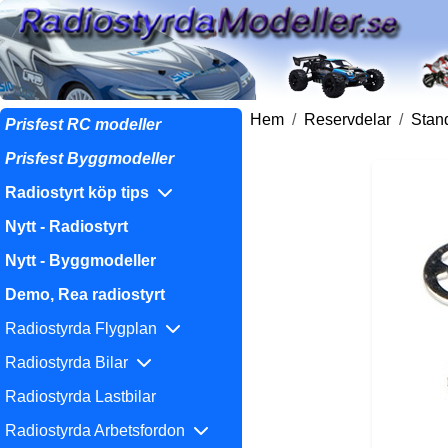
Hem
Reservdelar
Stand
Prisfest RC modeller
Prisfest Byggmodeller
Radiostyrt köp tips
Nytt - Radiostyrt
Nytt - Byggmodeller
Demo, Rea radiostyrt
Radiostyrda Flygplan
Radiostyrda Bilar
Radiostyrda Lastbilar
Radiostyrda Arbetsfordon