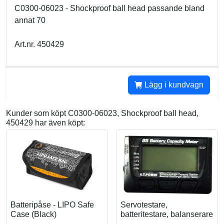
C0300-06023 - Shockproof ball head passande bland
annat 70
Art.nr. 450429
Lägg i kundvagn
Kunder som köpt C0300-06023, Shockproof ball head,
450429 har även köpt:
Batteripåse - LIPO Safe
Servotestare,
Case (Black)
batteritestare, balanserare