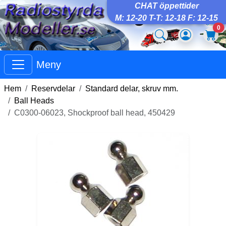
CHAT öppettider
M: 12-20 T-T: 12-18 F: 12-15
0
Meny
Hem
Reservdelar
Standard delar, skruv mm.
Ball Heads
C0300-06023, Shockproof ball head, 450429