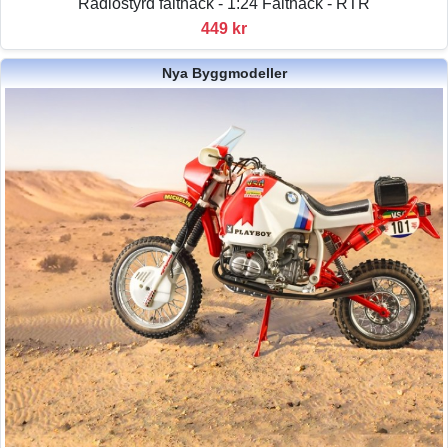
Radiostyrd fälthack - 1:24 Fälthack - RTR
449 kr
Nya Byggmodeller