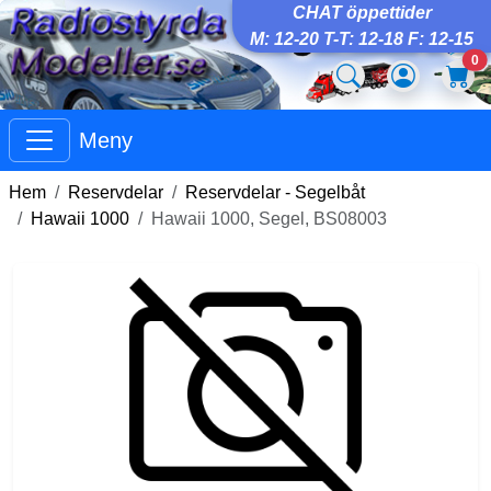
CHAT öppettider
M: 12-20 T-T: 12-18 F: 12-15
0
Meny
Hem
Reservdelar
Reservdelar - Segelbåt
Hawaii 1000
Hawaii 1000, Segel, BS08003