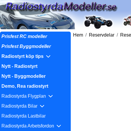
Hem
Reservdelar
Reser
Prisfest RC modeller
Prisfest Byggmodeller
Radiostyrt köp tips
Nytt - Radiostyrt
Nytt - Byggmodeller
Demo, Rea radiostyrt
Radiostyrda Flygplan
Radiostyrda Bilar
Radiostyrda Lastbilar
Radiostyrda Arbetsfordon