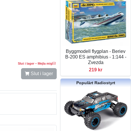
Byggmodell flygplan - Beriev
B-200 ES amphibius - 1:144 -
Zvezda
Slut i lager – Mejla mig
219 kr
Slut i lager
Populärt Radiostyrt