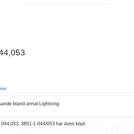
044,053
oner
sande bland annat Lightning.
 044,053, 3851-1-044/053 har även köpt: