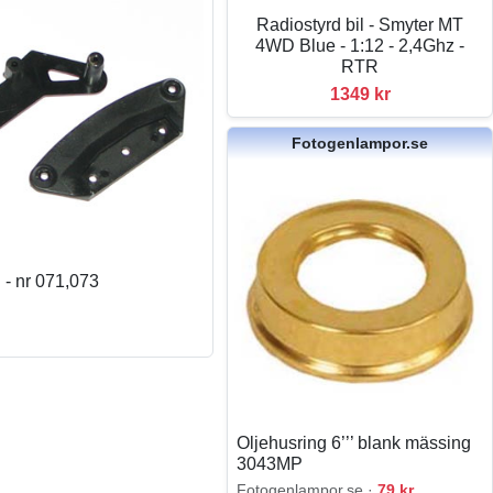
Radiostyrd bil - Smyter MT
4WD Blue - 1:12 - 2,4Ghz -
RTR
1349 kr
Fotogenlampor.se
 - nr 071,073
Oljehusring 6’’’ blank mässing
3043MP
Fotogenlampor.se ·
79 kr