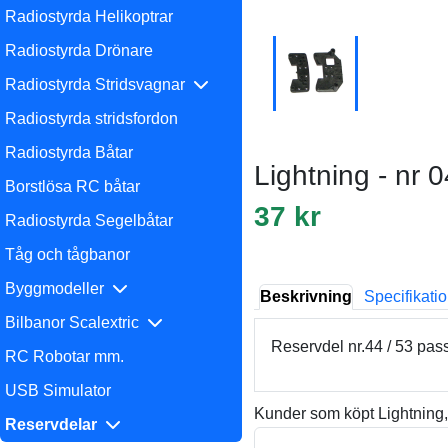
Radiostyrda Helikoptrar
Radiostyrda Drönare
Radiostyrda Stridsvagnar
Radiostyrda stridsfordon
Radiostyrda Båtar
Lightning - nr 
Borstlösa RC båtar
37 kr
Radiostyrda Segelbåtar
Tåg och tågbanor
Byggmodeller
Beskrivning
Specifikati
Bilbanor Scalextric
Reservdel nr.44 / 53 pas
RC Robotar mm.
USB Simulator
Kunder som köpt Lightning,
Reservdelar