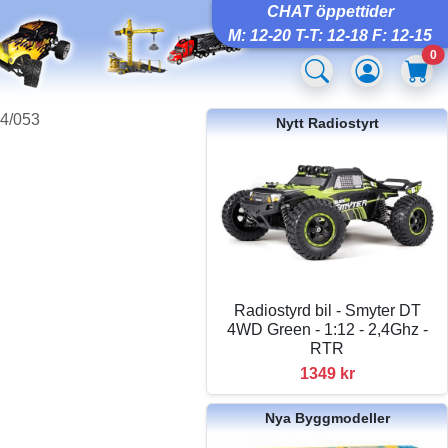
CHAT öppettider
M: 12-20 T-T: 12-18 F: 12-15
0
44/053
Nytt Radiostyrt
Radiostyrd bil - Smyter DT
4WD Green - 1:12 - 2,4Ghz -
RTR
1349 kr
Nya Byggmodeller