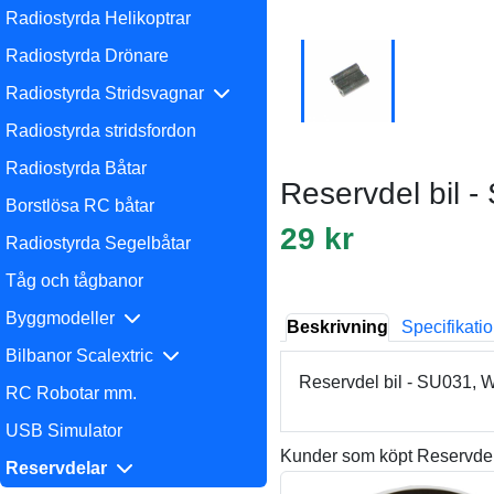
Radiostyrda Helikoptrar
Radiostyrda Drönare
Radiostyrda Stridsvagnar
Radiostyrda stridsfordon
Radiostyrda Båtar
Reservdel bil
Borstlösa RC båtar
29 kr
Radiostyrda Segelbåtar
Tåg och tågbanor
Byggmodeller
Beskrivning
Specifikati
Bilbanor Scalextric
Reservdel bil - SU031,
RC Robotar mm.
USB Simulator
Kunder som köpt Reservdel
Reservdelar