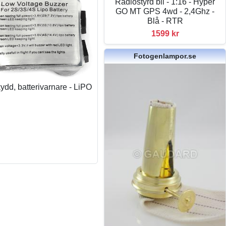
Radiostyrd bil - 1:16 - Hyper
GO MT GPS 4wd - 2,4Ghz -
Blå - RTR
1599 kr
Fotogenlampor.se
kydd, batterivarnare - LiPO