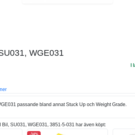
 - SU031, WGE031
I 
oner
 WGE031 passande bland annat Stuck Up och Weight Grade.
 Bil, SU031, WGE031, 3851-5-031 har även köpt:
-34%