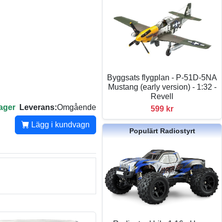
Byggsats flygplan - P-51D-5NA
Mustang (early version) - 1:32 -
Revell
lager
Leverans:
Omgående
599 kr
Lägg i kundvagn
Populärt Radiostyrt