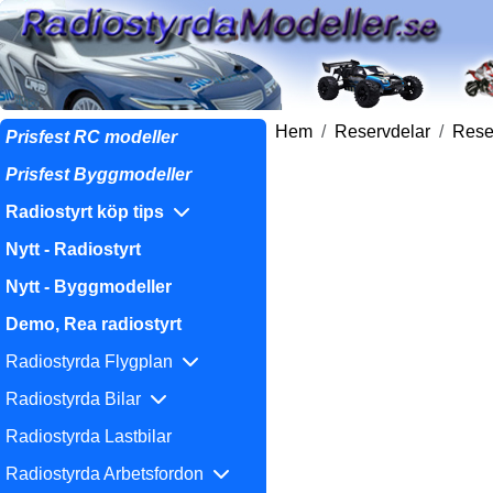
Hem
Reservdelar
Reser
Prisfest RC modeller
Prisfest Byggmodeller
Radiostyrt köp tips
Nytt - Radiostyrt
Nytt - Byggmodeller
Demo, Rea radiostyrt
Radiostyrda Flygplan
Radiostyrda Bilar
Radiostyrda Lastbilar
Radiostyrda Arbetsfordon