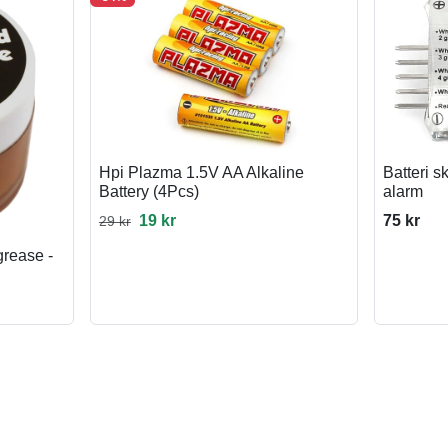
Hpi Plazma 1.5V AA Alkaline
Batteri s
Battery (4Pcs)
alarm
19 kr
75 kr
29 kr
grease -