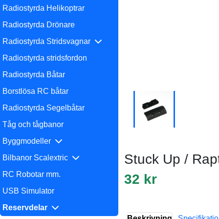
Radiostyrda Helikoptrar
Radiostyrda Drönare
Radiostyrda Stridsvagnar
Radiostyrda stridsfordon
Radiostyrda Båtar
Borstlösa RC båtar
Radiostyrda Segelbåtar
Tåg och tågbanor
Byggmodeller
Stuck Up / Rapt
Bilbanor Scalextric
RC Robotar mm.
32 kr
USB Simulator
Reservdelar
Beskrivning
Specifikati