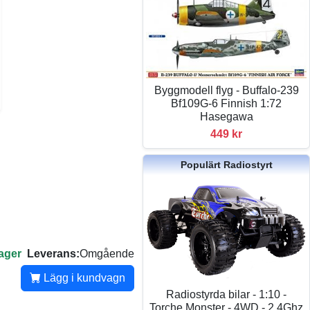
Byggmodell flyg - Buffalo-239
Bf109G-6 Finnish 1:72
Hasegawa
449 kr
Populärt Radiostyrt
lager
Leverans:
Omgående
Lägg i kundvagn
Radiostyrda bilar - 1:10 -
Torche Monster - 4WD - 2,4Ghz