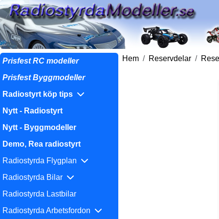
Hem
Reservdelar
Reser
Prisfest RC modeller
Prisfest Byggmodeller
Radiostyrt köp tips
Nytt - Radiostyrt
Nytt - Byggmodeller
Demo, Rea radiostyrt
Radiostyrda Flygplan
Radiostyrda Bilar
Radiostyrda Lastbilar
Radiostyrda Arbetsfordon