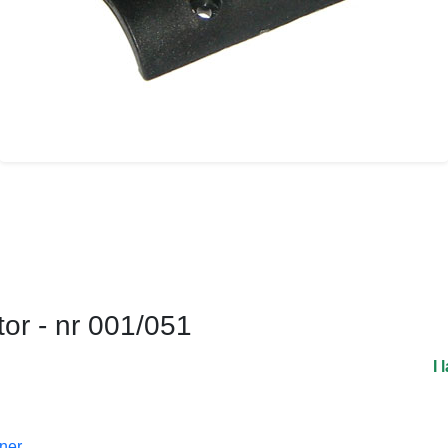
or - nr 001/051
I 
oner