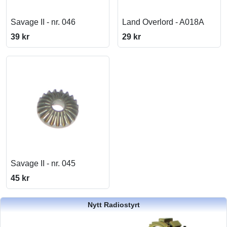
Savage II - nr. 046
Land Overlord - A018A
39 kr
29 kr
Savage II - nr. 045
45 kr
Nytt Radiostyrt