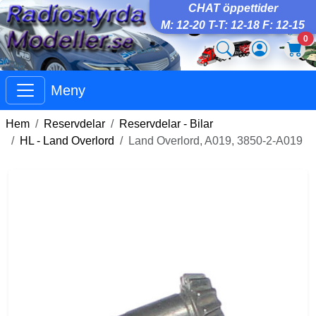
CHAT öppettider
M: 12-20 T-T: 12-18 F: 12-15
0
Meny
Hem
Reservdelar
Reservdelar - Bilar
HL - Land Overlord
Land Overlord, A019, 3850-2-A019