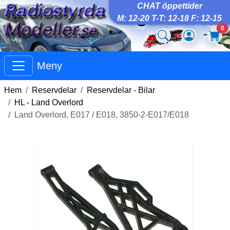
CHAT öppettider
M: 12-20 T-T: 12-18 F: 12-15
0
Meny
Hem
Reservdelar
Reservdelar - Bilar
HL - Land Overlord
Land Overlord, E017 / E018, 3850-2-E017/E018