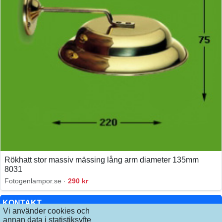
Rökhatt stor massiv mässing lång arm diameter 135mm
8031
Fotogenlampor.se ·
290 kr
KONTAKT
Vi använder cookies och
annan data i statistiksyfte
INFO