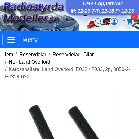
CHAT öppettider
M: 12-20 T-T: 12-18 F: 12-15
0
Meny
Hem
Reservdelar
Reservdelar - Bilar
HL - Land Overlord
Karosshållare, Land Overlord, E032 / F032, 2p, 3850-2-
E032/F032