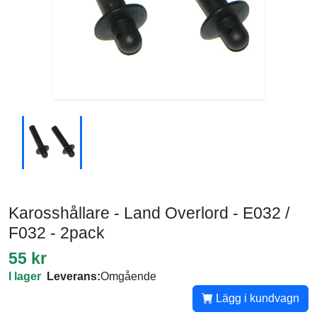
Karosshållare - Land Overlord - E032 /
F032 - 2pack
55 kr
I lager
Leverans:
Omgående
Lägg i kundvagn