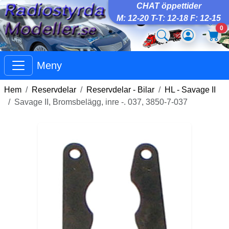
CHAT öppettider
M: 12-20 T-T: 12-18 F: 12-15
0
Meny
Hem
Reservdelar
Reservdelar - Bilar
HL - Savage II
Savage II, Bromsbelägg, inre -. 037, 3850-7-037