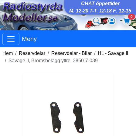
CHAT öppettider
M: 12-20 T-T: 12-18 F: 12-15
0
Meny
Hem
Reservdelar
Reservdelar - Bilar
HL - Savage II
Savage II, Bromsbelägg yttre, 3850-7-039