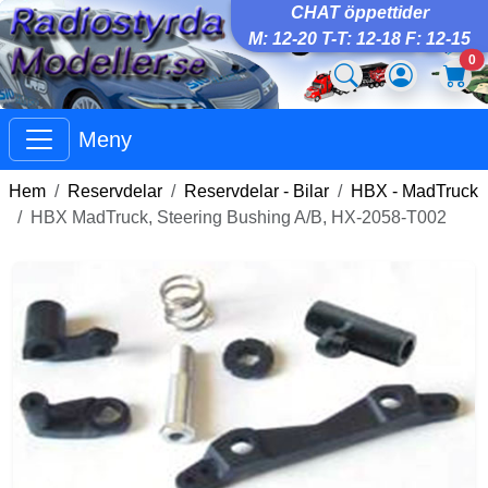
CHAT öppettider
M: 12-20 T-T: 12-18 F: 12-15
0
Meny
Hem
Reservdelar
Reservdelar - Bilar
HBX - MadTruck
HBX MadTruck, Steering Bushing A/B, HX-2058-T002