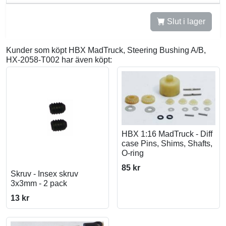
Slut i lager
Kunder som köpt HBX MadTruck, Steering Bushing A/B,
HX-2058-T002 har även köpt:
HBX 1:16 MadTruck - Diff
case Pins, Shims, Shafts,
O-ring
85 kr
Skruv - Insex skruv
3x3mm - 2 pack
13 kr