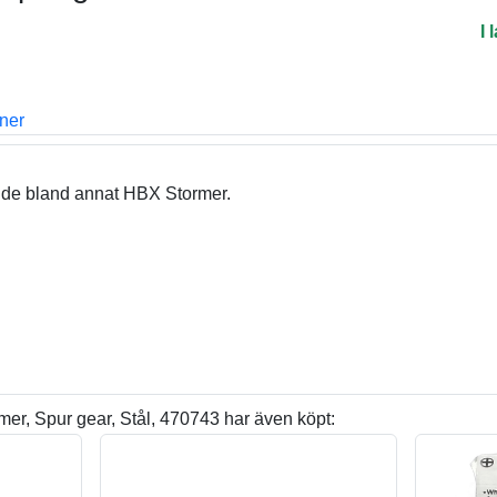
I 
oner
nde bland annat HBX Stormer.
r, Spur gear, Stål, 470743 har även köpt: