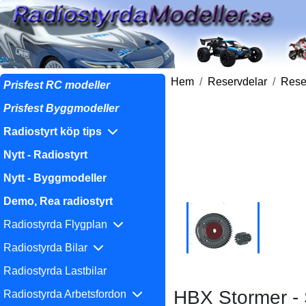
Hem
Reservdelar
Reser
Prisfest RC modeller
Prisfest Byggmodeller
Radiostyrt köp tips
Nytt - Radiostyrt
Nytt - Byggmodeller
Demo, Rea radiostyrt
Radiostyrda Flygplan
Radiostyrda Bilar
Radiostyrda Lastbilar
HBX Stormer - 
Radiostyrda Arbetsfordon