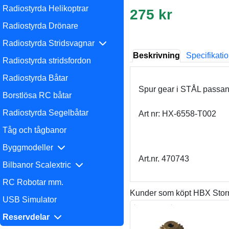
Radiostyrda Helikoptrar
275 kr
Radiostyrda Drönare
Radiostyrda Stridsvagnar
Beskrivning
Specifikati
Radiostyrda stridsfordon
Radiostyrda Båtar
Spur gear i STÅL passa
Borstlösa RC båtar
Radiostyrda Segelbåtar
Art nr: HX-6558-T002
Tåg och tågbanor
Byggmodeller
Art.nr. 470743
Bilbanor Scalextric
RC Robotar mm.
Kunder som köpt HBX Storme
USB Simulator
Reservdelar