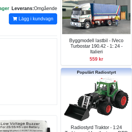
lager
Leverans:
Omgående
Lägg i kundvagn
Byggmodell lastbil - IVeco
Turbostar 190.42 - 1: 24 -
Italieri
559 kr
Populärt Radiostyrt
Radiostyrd Traktor - 1:24