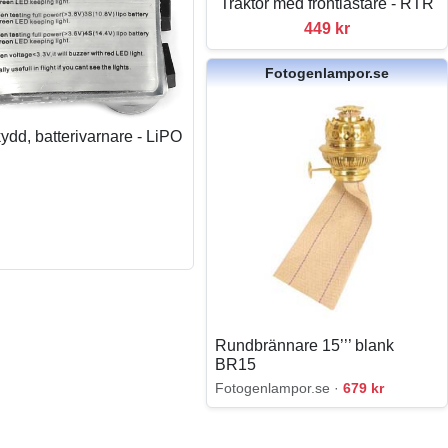
Traktor med frontlastare - RTR
449 kr
Fotogenlampor.se
kydd, batterivarnare - LiPO
Rundbrännare 15’’’ blank
BR15
Fotogenlampor.se ·
679 kr