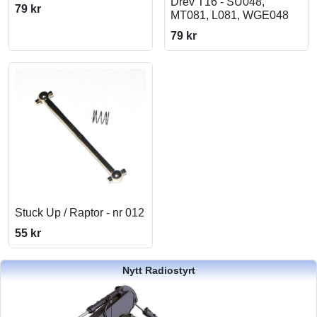
Drev T16 - SU048,
79 kr
MT081, L081, WGE048
79 kr
Stuck Up / Raptor - nr 012
55 kr
Nytt Radiostyrt