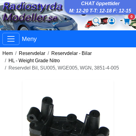
CHAT öppettider
M: 12-20 T-T: 12-18 F: 12-15
0
Meny
Hem
Reservdelar
Reservdelar - Bilar
HL - Weight Grade Nitro
Reservdel Bil, SU005, WGE005, WGN, 3851-4-005