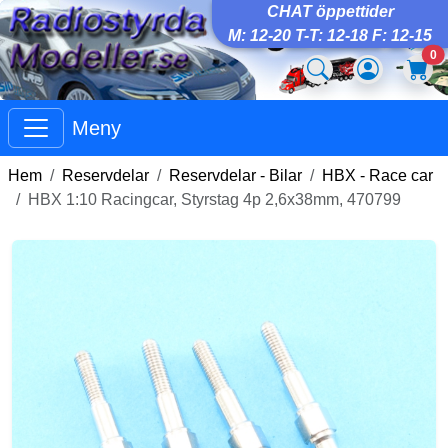
CHAT öppettider
M: 12-20 T-T: 12-18 F: 12-15
0
Meny
Hem
Reservdelar
Reservdelar - Bilar
HBX - Race car
HBX 1:10 Racingcar, Styrstag 4p 2,6x38mm, 470799