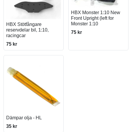
HBX Monster 1:10 New
Front Upright (left for
Monster 1:10
HBX Stötfångare
reservdelar bil, 1:10,
75 kr
racingcar
75 kr
Dämpar olja - HL
35 kr