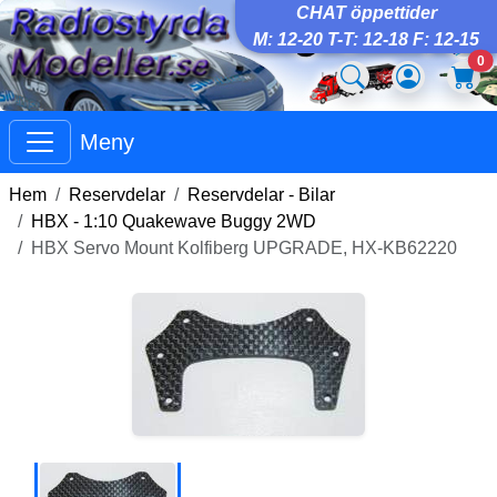
CHAT öppettider
M: 12-20 T-T: 12-18 F: 12-15
0
Meny
Hem
Reservdelar
Reservdelar - Bilar
HBX - 1:10 Quakewave Buggy 2WD
HBX Servo Mount Kolfiberg UPGRADE, HX-KB62220