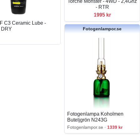
Torche Monster - 4WD - 2,4Ghz
- RTR
1995 kr
 C3 Ceramic Lube -
Fotogenlampor.se
m DRY
Fotogenlampa Koholmen
Buteljgrön N243G
Fotogenlampor.se ·
1339 kr