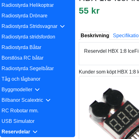
Radiostyrda Helikoptrar
55 kr
Radiostyrda Drönare
Radiostyrda Stridsvagnar
Beskrivning
Specifikati
Radiostyrda stridsfordon
Radiostyrda Båtar
Reservdel HBX 1:8 IceFir
Borstlösa RC båtar
Radiostyrda Segelbåtar
Kunder som köpt HBX 1:8 Ic
Tåg och tågbanor
Byggmodeller
Bilbanor Scalextric
RC Robotar mm.
USB Simulator
Reservdelar