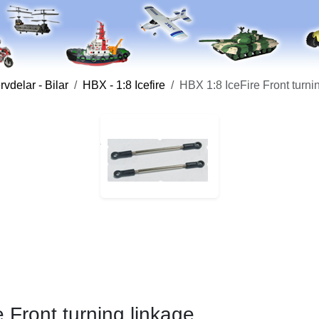
vdelar - Bilar
HBX - 1:8 Icefire
HBX 1:8 IceFire Front turn
 Front turning linkage