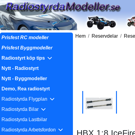
Hem
Reservdelar
Reser
Prisfest RC modeller
Prisfest Byggmodeller
Radiostyrt köp tips
Nytt - Radiostyrt
Nytt - Byggmodeller
Demo, Rea radiostyrt
Radiostyrda Flygplan
Radiostyrda Bilar
Radiostyrda Lastbilar
Radiostyrda Arbetsfordon
HBX 1:8 IceFire