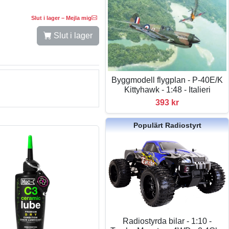
Slut i lager – Mejla mig
Slut i lager
Byggmodell flygplan - P-40E/K
Kittyhawk - 1:48 - Italieri
393 kr
Populärt Radiostyrt
Radiostyrda bilar - 1:10 -