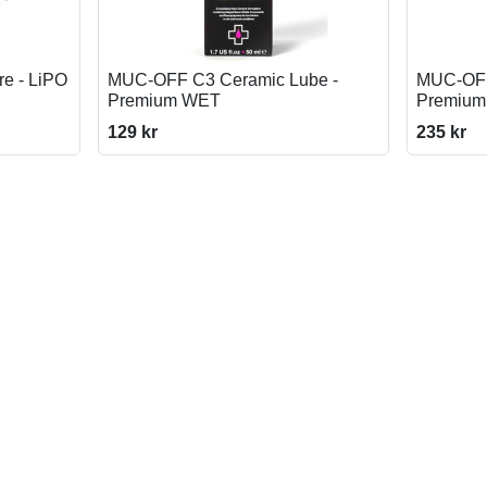
are - LiPO
MUC-OFF C3 Ceramic Lube -
MUC-OFF
Premium WET
Premiu
129 kr
235 kr