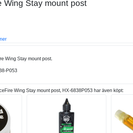
e Wing Stay mount post
oner
re Wing Stay mount post.
838-P053
ceFire Wing Stay mount post, HX-6838P053 har även köpt: