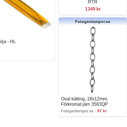
RTR
1349 kr
Fotogenlampor.se
lja - HL
Oval kätting, 18x12mm,
Förkromat järn 3583QP
Fotogenlampor.se ·
97 kr