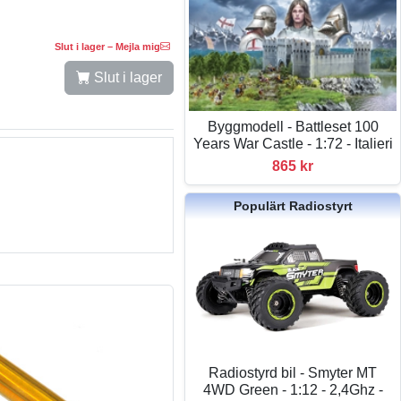
Slut i lager – Mejla mig
Slut i lager
Byggmodell - Battleset 100
Years War Castle - 1:72 - Italieri
865 kr
Populärt Radiostyrt
Radiostyrd bil - Smyter MT
4WD Green - 1:12 - 2,4Ghz -