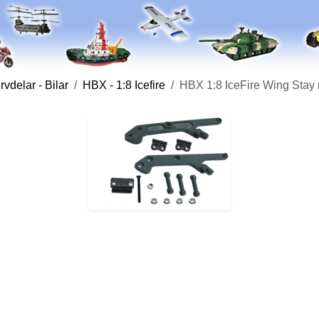
vdelar - Bilar
HBX - 1:8 Icefire
HBX 1:8 IceFire Wing Stay