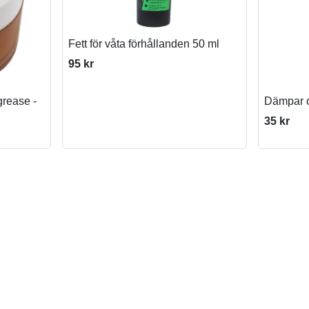
Fett för våta förhållanden 50 ml
95 kr
grease -
Dämpar o
35 kr