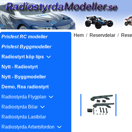
Hem
Reservdelar
Reser
Prisfest RC modeller
Prisfest Byggmodeller
Radiostyrt köp tips
Nytt - Radiostyrt
Nytt - Byggmodeller
Demo, Rea radiostyrt
Radiostyrda Flygplan
Radiostyrda Bilar
Radiostyrda Lastbilar
Radiostyrda Arbetsfordon