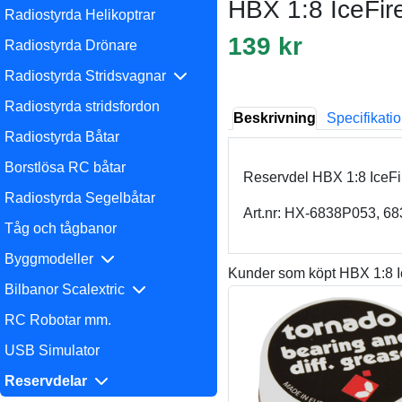
HBX 1:8 IceFir
Radiostyrda Helikoptrar
139 kr
Radiostyrda Drönare
Radiostyrda Stridsvagnar
Radiostyrda stridsfordon
Beskrivning
Specifikati
Radiostyrda Båtar
Borstlösa RC båtar
Reservdel HBX 1:8 IceFi
Radiostyrda Segelbåtar
Art.nr: HX-6838P053, 6
Tåg och tågbanor
Byggmodeller
Kunder som köpt HBX 1:8 I
Bilbanor Scalextric
RC Robotar mm.
USB Simulator
Reservdelar