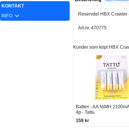
KONTAKT
Reservdel HBX Crawler -
INFO
Art.nr. 470775
Kunder som köpt HBX Crawle
Batteri - AA NiMH 2100m
4p - Tattu
159 kr