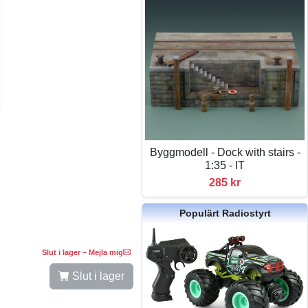
Byggmodell - Dock with stairs -
1:35 - IT
285 kr
Populärt Radiostyrt
Slut i lager – Mejla mig
Slut i lager