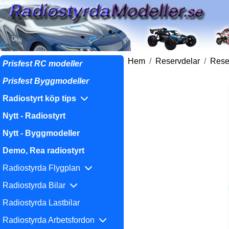
Hem
Reservdelar
Reser
Prisfest RC modeller
Prisfest Byggmodeller
Radiostyrt köp tips
Nytt - Radiostyrt
Nytt - Byggmodeller
Demo, Rea radiostyrt
Radiostyrda Flygplan
Radiostyrda Bilar
Radiostyrda Lastbilar
Radiostyrda Arbetsfordon