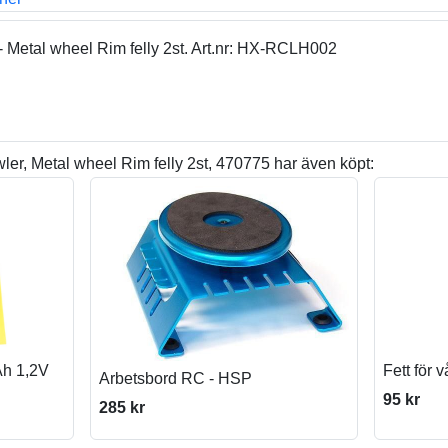
 Metal wheel Rim felly 2st. Art.nr: HX-RCLH002
r, Metal wheel Rim felly 2st, 470775 har även köpt:
Ah 1,2V
Fett för 
Arbetsbord RC - HSP
95 kr
285 kr