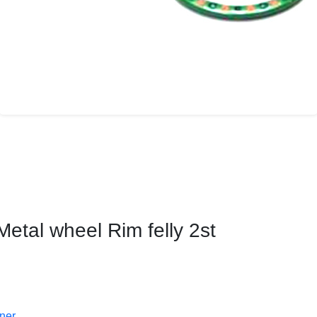
etal wheel Rim felly 2st
oner