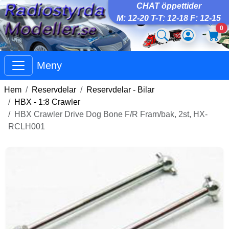
CHAT öppettider
M: 12-20 T-T: 12-18 F: 12-15
0
Meny
Hem
Reservdelar
Reservdelar - Bilar
HBX - 1:8 Crawler
HBX Crawler Drive Dog Bone F/R Fram/bak, 2st, HX-
RCLH001