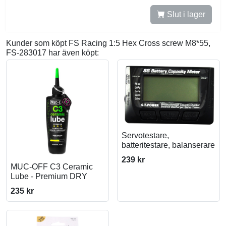
Slut i lager
Kunder som köpt FS Racing 1:5 Hex Cross screw M8*55,
FS-283017 har även köpt:
Servotestare,
batteritestare, balanserare
239 kr
MUC-OFF C3 Ceramic
Lube - Premium DRY
235 kr