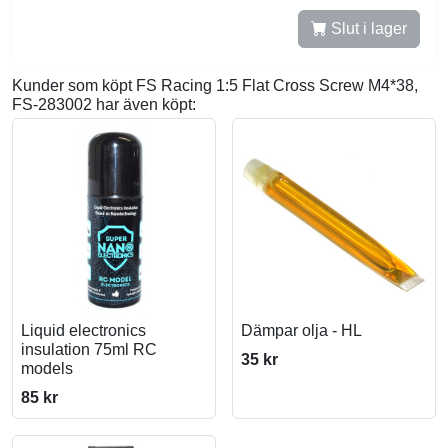
Slut i lager
Kunder som köpt FS Racing 1:5 Flat Cross Screw M4*38,
FS-283002 har även köpt:
Liquid electronics
Dämpar olja - HL
insulation 75ml RC
35 kr
models
85 kr