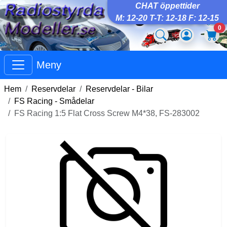
CHAT öppettider
M: 12-20 T-T: 12-18 F: 12-15
0
Meny
Hem
Reservdelar
Reservdelar - Bilar
FS Racing - Smådelar
FS Racing 1:5 Flat Cross Screw M4*38, FS-283002