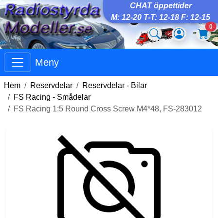
CHAT öppettider
M: 12-20 T-T: 12-18 F: 12-15
0
Meny
Hem
Reservdelar
Reservdelar - Bilar
FS Racing - Smådelar
FS Racing 1:5 Round Cross Screw M4*48, FS-283012