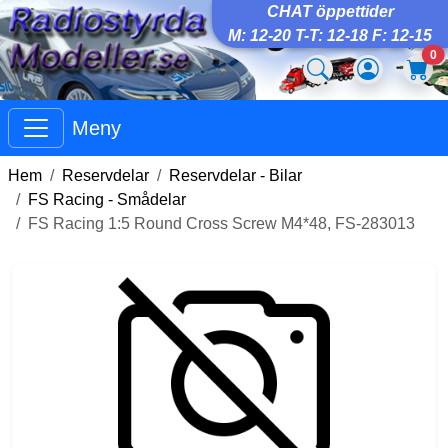
CHAT öppettider
M: 12-20 T-T: 12-18 F: 12-15
0
Meny
Hem
Reservdelar
Reservdelar - Bilar
FS Racing - Smådelar
FS Racing 1:5 Round Cross Screw M4*48, FS-283013