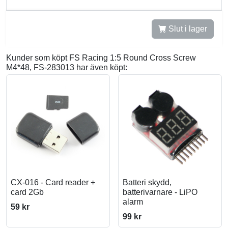
Slut i lager
Kunder som köpt FS Racing 1:5 Round Cross Screw
M4*48, FS-283013 har även köpt:
CX-016 - Card reader +
Batteri skydd,
card 2Gb
batterivarnare - LiPO
alarm
59 kr
99 kr