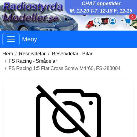
CHAT öppettider
M: 12-20 T-T: 12-18 F: 12-15
0
Meny
Hem
Reservdelar
Reservdelar - Bilar
FS Racing - Smådelar
FS Racing 1:5 Flat Cross Screw M4*60, FS-283004