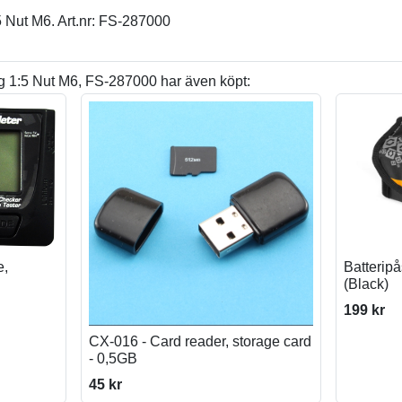
 Nut M6. Art.nr: FS-287000
 1:5 Nut M6, FS-287000 har även köpt:
e,
Batterip
(Black)
199 kr
CX-016 - Card reader, storage card
- 0,5GB
45 kr