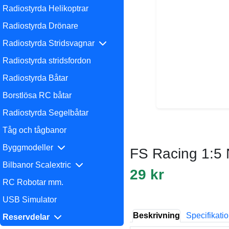
Radiostyrda Helikoptrar
Radiostyrda Drönare
Radiostyrda Stridsvagnar
Radiostyrda stridsfordon
Radiostyrda Båtar
Borstlösa RC båtar
Radiostyrda Segelbåtar
Tåg och tågbanor
Byggmodeller
FS Racing 1:5
Bilbanor Scalextric
29 kr
RC Robotar mm.
USB Simulator
Beskrivning
Specifikati
Reservdelar