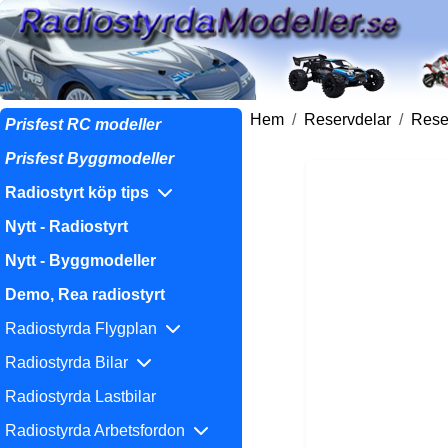
Hem
Reservdelar
Reser
Prisfest RC modeller
Prisfest Byggmodeller
Radiostyrt köp tips
Nytt - Radiostyrt
Nytt - Byggmodeller
Demo, Rea radiostyrt
Radiostyrda Flygplan
Radiostyrda Bilar
Radiostyrda Lastbilar
Radiostyrda Arbetsfordon