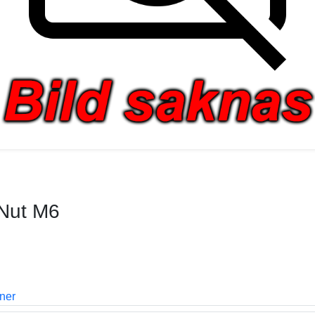
 Nut M6
oner