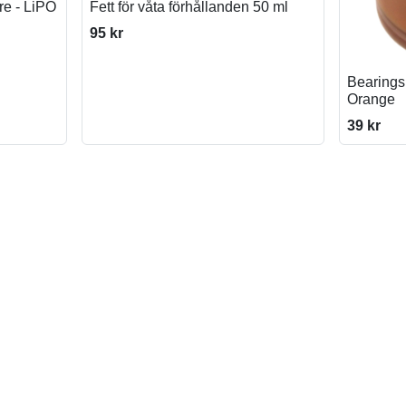
are - LiPO
Fett för våta förhållanden 50 ml
95 kr
Bearings 
Orange
39 kr