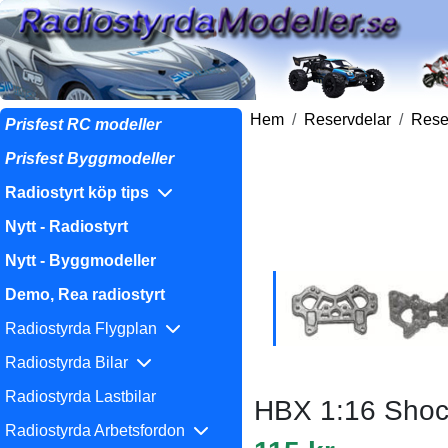
Hem
Reservdelar
Reser
Prisfest RC modeller
Prisfest Byggmodeller
Radiostyrt köp tips
Nytt - Radiostyrt
Nytt - Byggmodeller
Demo, Rea radiostyrt
Radiostyrda Flygplan
Radiostyrda Bilar
Radiostyrda Lastbilar
HBX 1:16 Shoc
Radiostyrda Arbetsfordon