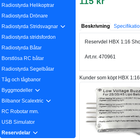
115 kr
Radiostyrda Helikoptrar
Radiostyrda Drönare
Beskrivning
Specifikati
Radiostyrda Stridsvagnar
Radiostyrda stridsfordon
Reservdel HBX 1:16 Shoc
Radiostyrda Båtar
Art.nr. 470961
Borstlösa RC båtar
Radiostyrda Segelbåtar
Kunder som köpt HBX 1:16 
Tåg och tågbanor
Byggmodeller
Bilbanor Scalextric
RC Robotar mm.
USB Simulator
Reservdelar