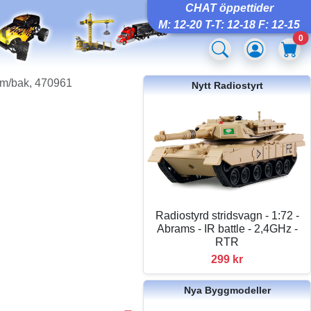
CHAT öppettider
M: 12-20 T-T: 12-18 F: 12-15
0
am/bak, 470961
Nytt Radiostyrt
Radiostyrd stridsvagn - 1:72 -
Abrams - IR battle - 2,4GHz -
RTR
299 kr
Nya Byggmodeller