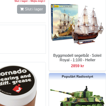
Slut i lager – Mejla mig
Slut i lager
Byggmodell segelbåt - Soleil
Royal - 1:100 - Heller
2859 kr
Populärt Radiostyrt