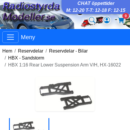
CHAT öppettider
M: 12-20 T-T: 12-18 F: 12-15
0
Meny
Hem
Reservdelar
Reservdelar - Bilar
HBX - Sandstorm
HBX 1:16 Rear Lower Suspension Arm V/H, HX-16022