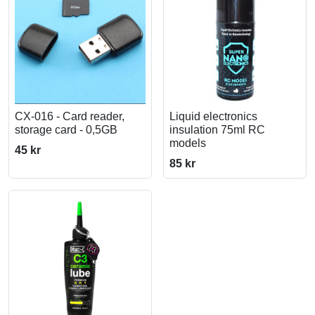
CX-016 - Card reader,
Liquid electronics
storage card - 0,5GB
insulation 75ml RC
models
45 kr
85 kr