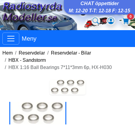
CHAT öppettider
M: 12-20 T-T: 12-18 F: 12-15
0
Meny
Hem
Reservdelar
Reservdelar - Bilar
HBX - Sandstorm
HBX 1:16 Ball Bearings 7*11*3mm 6p, HX-H030