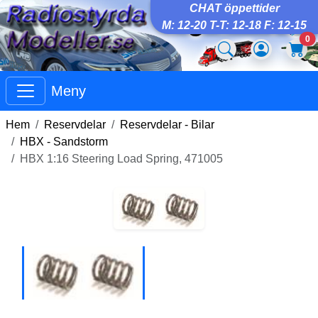
CHAT öppettider
M: 12-20 T-T: 12-18 F: 12-15
0
Meny
Hem
Reservdelar
Reservdelar - Bilar
HBX - Sandstorm
HBX 1:16 Steering Load Spring, 471005