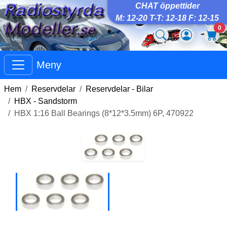
CHAT öppettider
M: 12-20 T-T: 12-18 F: 12-15
0
Meny
Hem
Reservdelar
Reservdelar - Bilar
HBX - Sandstorm
HBX 1:16 Ball Bearings (8*12*3.5mm) 6P, 470922