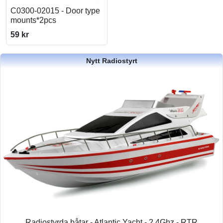
C0300-02015 - Door type
mounts*2pcs
59 kr
Nytt Radiostyrt
Radiostyrda båtar - Atlantic Yacht - 2,4Ghz - RTR