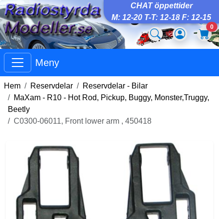
CHAT öppettider
M: 12-20 T-T: 12-18 F: 12-15
0
Meny
Hem
Reservdelar
Reservdelar - Bilar
MaXam - R10 - Hot Rod, Pickup, Buggy, Monster,Truggy,
Beetly
C0300-06011, Front lower arm , 450418