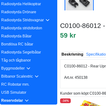
Radiostyrda Helikoptrar
Radiostyrda Drönare
Radiostyrda Stridsvagnar
C0100-86012 - 
Radiostyrda stridsfordon
59 kr
Radiostyrda Båtar
Borstlösa RC båtar
Radiostyrda Segelbåtar
Beskrivning
Specifikati
Tåg och tågbanor
C0100-86012 - Rear Upr
Byggmodeller
Bilbanor Scalextric
Art.nr. 450138
RC Robotar mm.
USB Simulator
Kunder som köpt C0100-860
Reservdelar
-34%