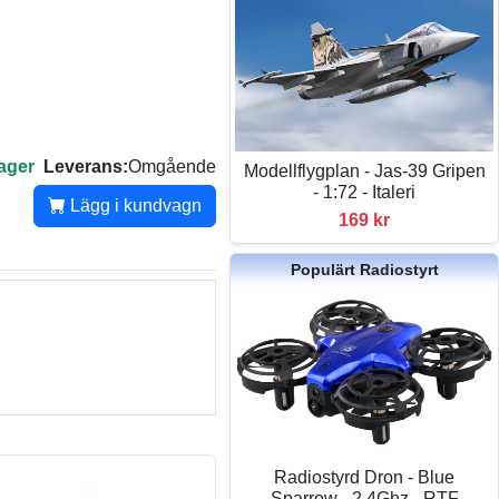
lager
Leverans:
Omgående
Modellflygplan - Jas-39 Gripen
- 1:72 - Italeri
Lägg i kundvagn
169 kr
Populärt Radiostyrt
Radiostyrd Dron - Blue
Sparrow - 2,4Ghz - RTF