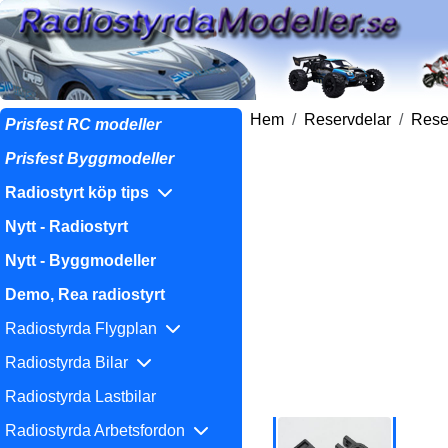
Hem
Reservdelar
Reser
Prisfest RC modeller
Prisfest Byggmodeller
Radiostyrt köp tips
Nytt - Radiostyrt
Nytt - Byggmodeller
Demo, Rea radiostyrt
Radiostyrda Flygplan
Radiostyrda Bilar
Radiostyrda Lastbilar
Radiostyrda Arbetsfordon