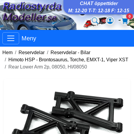
CHAT öppettider
M: 12-20 T-T: 12-18 F: 12-15
0
Meny
Hem
Reservdelar
Reservdelar - Bilar
Himoto HSP - Brontosaurus, Torche, EMXT-1, Viper XST
Rear Lower Arm 2p, 08050, HI/08050