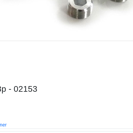
8p - 02153
oner