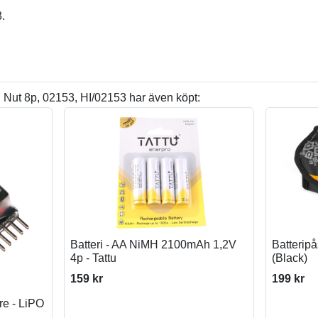
.
Nut 8p, 02153, HI/02153 har även köpt:
Batteri - AA NiMH 2100mAh 1,2V
Batterip
4p - Tattu
(Black)
159 kr
199 kr
are - LiPO