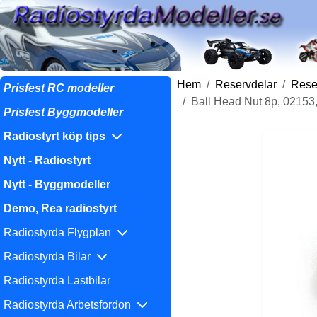
Hem
Reservdelar
Reser
Prisfest RC modeller
Ball Head Nut 8p, 02153
Prisfest Byggmodeller
Radiostyrt köp tips
Nytt - Radiostyrt
Nytt - Byggmodeller
Demo, Rea radiostyrt
Radiostyrda Flygplan
Radiostyrda Bilar
Radiostyrda Lastbilar
Radiostyrda Arbetsfordon