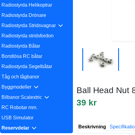
Radiostyrda Helikoptrar
Radiostyrda Drönare
Radiostyrda Stridsvagnar
Radiostyrda stridsfordon
Radiostyrda Båtar
Borstlösa RC båtar
Radiostyrda Segelbåtar
Tåg och tågbanor
Byggmodeller
Ball Head Nut 
Bilbanor Scalextric
39 kr
RC Robotar mm.
USB Simulator
Beskrivning
Specifikati
Reservdelar