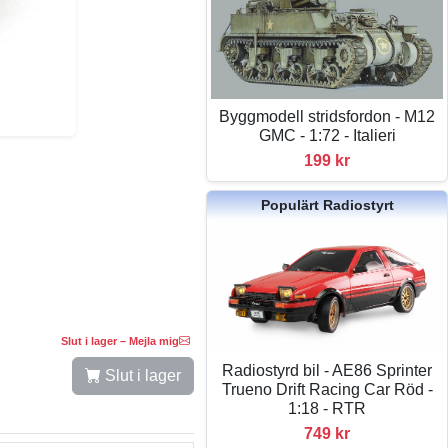
Byggmodell stridsfordon - M12
GMC - 1:72 - Italieri
199 kr
Populärt Radiostyrt
Slut i lager – Mejla mig
Radiostyrd bil - AE86 Sprinter
Slut i lager
Trueno Drift Racing Car Röd -
1:18 - RTR
749 kr