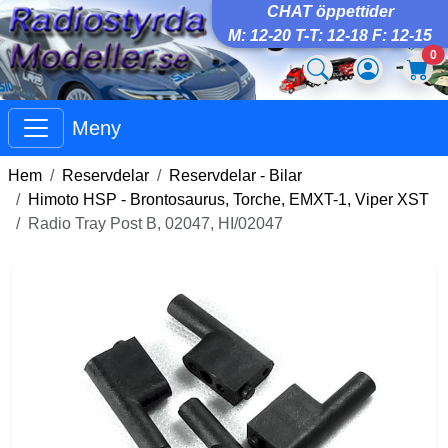
CHAT öppettider
M: 12-20 T-T: 12-18 F: 12-15
0
Meny
Hem
Reservdelar
Reservdelar - Bilar
Himoto HSP - Brontosaurus, Torche, EMXT-1, Viper XST
Radio Tray Post B, 02047, HI/02047