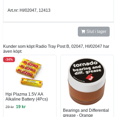
Art.nr: HI/02047, 12413
Slut i lager
Kunder som köpt Radio Tray Post B, 02047, HI/02047 har
även köpt:
-34%
Hpi Plazma 1.5V AA
Alkaline Battery (4Pcs)
19 kr
29 kr
Bearings and Differential
grease - Orange