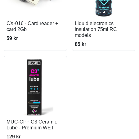
CX-016 - Card reader +
Liquid electronics
card 2Gb
insulation 75ml RC
models
59 kr
85 kr
MUC-OFF C3 Ceramic
Lube - Premium WET
129 kr