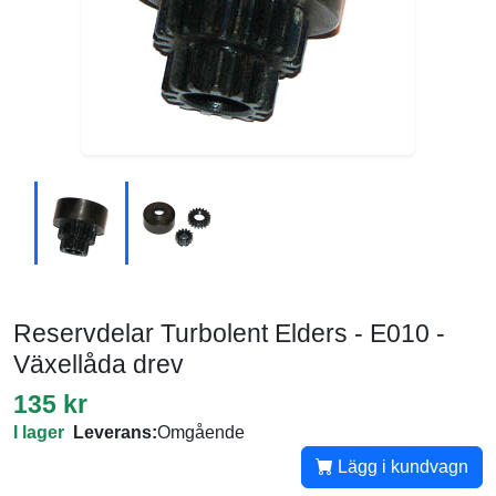
Reservdelar Turbolent Elders - E010 -
Växellåda drev
135 kr
I lager
Leverans:
Omgående
Lägg i kundvagn