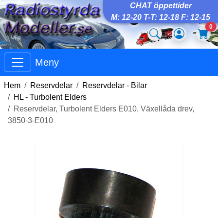
CHAT öppettider
M: 12-20 T-T: 12-18 F: 12-15
0
Meny
Hem
Reservdelar
Reservdelar - Bilar
HL - Turbolent Elders
Reservdelar, Turbolent Elders E010, Växellåda drev,
3850-3-E010