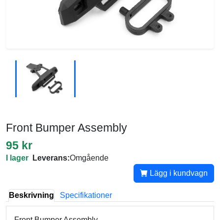
Front Bumper Assembly
95 kr
I lager
Leverans:
Omgående
Lägg i kundvagn
Beskrivning
Specifikationer
Front Bumper Assembly.