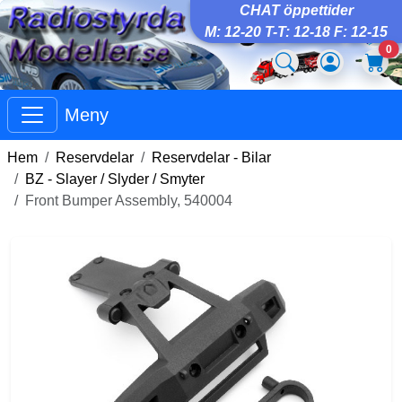
CHAT öppettider
M: 12-20 T-T: 12-18 F: 12-15
0
Meny
Hem
Reservdelar
Reservdelar - Bilar
BZ - Slayer / Slyder / Smyter
Front Bumper Assembly, 540004