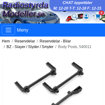
CHAT öppettider
M: 12-20 T-T: 12-18 F: 12-15
0
Meny
Hem
Reservdelar
Reservdelar - Bilar
BZ - Slayer / Slyder / Smyter
Body Posts, 540011