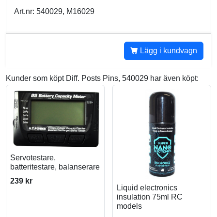
Art.nr: 540029, M16029
Lägg i kundvagn
Kunder som köpt Diff. Posts Pins, 540029 har även köpt:
Servotestare,
batteritestare, balanserare
239 kr
Liquid electronics
insulation 75ml RC
models