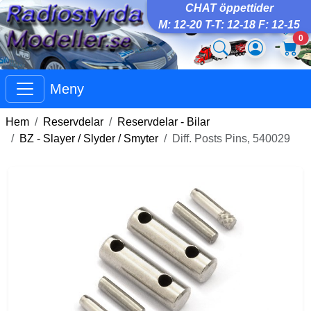
CHAT öppettider
M: 12-20 T-T: 12-18 F: 12-15
0
Meny
Hem
Reservdelar
Reservdelar - Bilar
BZ - Slayer / Slyder / Smyter
Diff. Posts Pins, 540029