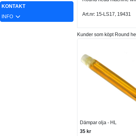
KONTAKT
Art.nr: 15-LS17, 19431
INFO
Kunder som köpt Round hea
Dämpar olja - HL
35 kr