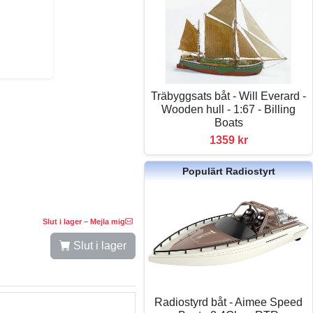
Träbyggsats båt - Will Everard -
Wooden hull - 1:67 - Billing
Boats
1359 kr
Populärt Radiostyrt
Slut i lager – Mejla mig
Slut i lager
Radiostyrd båt - Aimee Speed