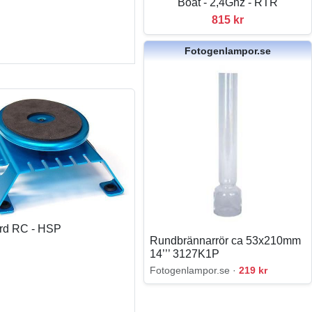
Boat - 2,4Ghz - RTR
815 kr
Fotogenlampor.se
rd RC - HSP
Rundbrännarrör ca 53x210mm
14’’’ 3127K1P
Fotogenlampor.se ·
219 kr