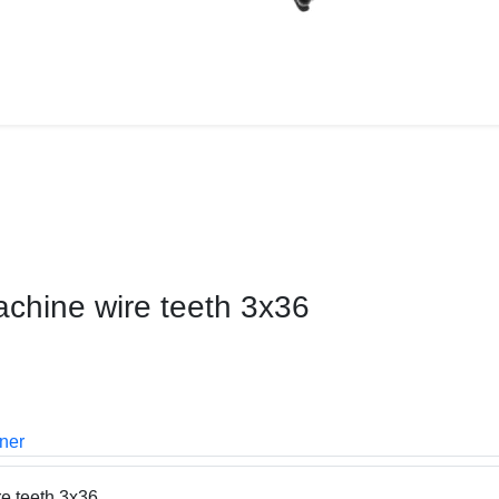
chine wire teeth 3x36
oner
 teeth 3x36.