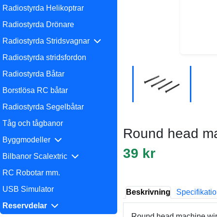
Radiostyrda Helikoptrar
Radiostyrda Drönare
Radiostyrda Stridsvagnar
Radiostyrda stridsfordon
Radiostyrda Båtar
Borstlösa RC båtar
Radiostyrda Segelbåtar
Tåg och tågbanor
Round head ma
Byggmodeller
39 kr
Bilbanor Scalextric
RC Robotar mm.
USB Simulator
Beskrivning
Specifikati
Reservdelar
Round head machine wire