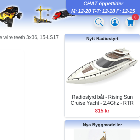
CHAT öppettider
M: 12-20 T-T: 12-18 F: 12-15
0
 wire teeth 3x36, 15-LS17
Nytt Radiostyrt
Radiostyrd båt - Rising Sun
Cruise Yacht - 2,4Ghz - RTR
815 kr
Nya Byggmodeller