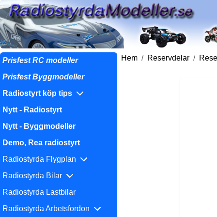
Hem
Reservdelar
Reser
Prisfest RC modeller
Prisfest Byggmodeller
Radiostyrt köp tips
Nytt - Radiostyrt
Nytt - Byggmodeller
Demo, Rea radiostyrt
Radiostyrda Flygplan
Radiostyrda Bilar
Radiostyrda Lastbilar
Radiostyrda Arbetsfordon