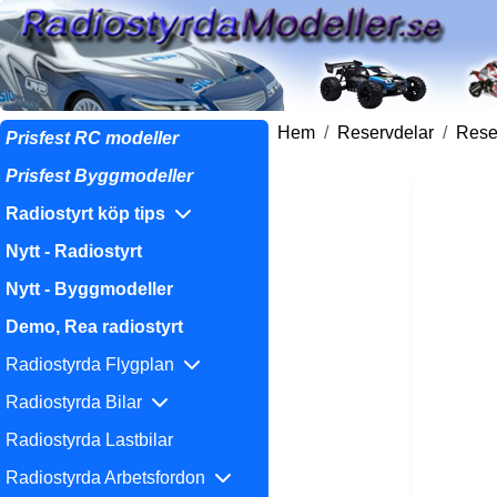
Hem
Reservdelar
Reser
Prisfest RC modeller
Prisfest Byggmodeller
Radiostyrt köp tips
Nytt - Radiostyrt
Nytt - Byggmodeller
Demo, Rea radiostyrt
Radiostyrda Flygplan
Radiostyrda Bilar
Radiostyrda Lastbilar
Radiostyrda Arbetsfordon