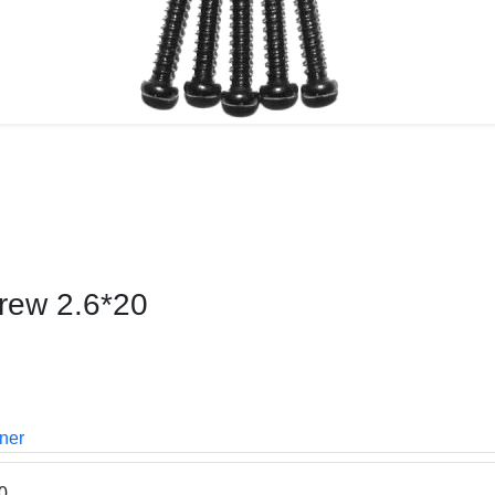
rew 2.6*20
oner
0.