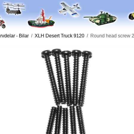
vdelar - Bilar
XLH Desert Truck 9120
Round head screw 2