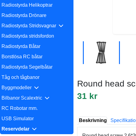
Radiostyrda Helikoptrar
Radiostyrda Drönare
Radiostyrda Stridsvagnar
Radiostyrda stridsfordon
Radiostyrda Båtar
Borstlösa RC båtar
Radiostyrda Segelbåtar
Tåg och tågbanor
Round head sc
Byggmodeller
31 kr
Bilbanor Scalextric
RC Robotar mm.
USB Simulator
Beskrivning
Specifikati
Reservdelar
Round head screw 2.6*2