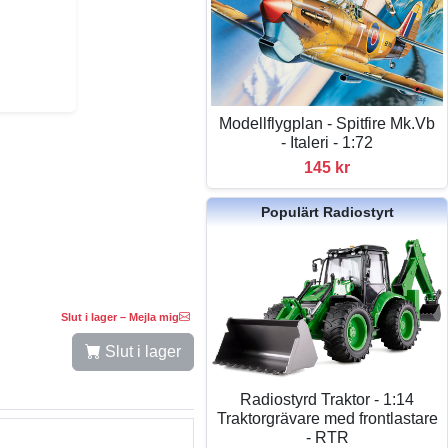
Modellflygplan - Spitfire Mk.Vb
- Italeri - 1:72
145 kr
Populärt Radiostyrt
Slut i lager – Mejla mig
Slut i lager
Radiostyrd Traktor - 1:14
Traktorgrävare med frontlastare
- RTR