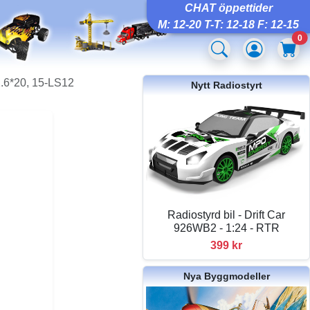
CHAT öppettider
M: 12-20 T-T: 12-18 F: 12-15
0
.6*20, 15-LS12
Nytt Radiostyrt
Radiostyrd bil - Drift Car
926WB2 - 1:24 - RTR
399 kr
Nya Byggmodeller