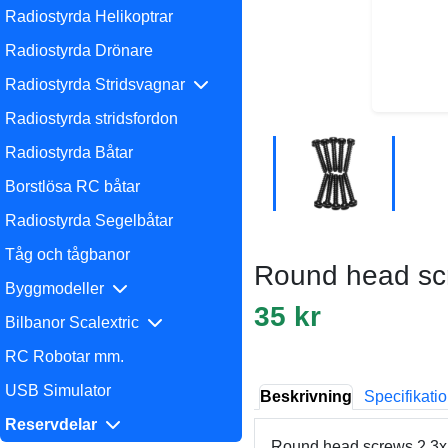
Radiostyrda Helikoptrar
Radiostyrda Drönare
Radiostyrda Stridsvagnar
Radiostyrda stridsfordon
Radiostyrda Båtar
Borstlösa RC båtar
Radiostyrda Segelbåtar
Tåg och tågbanor
Round head sc
Byggmodeller
35 kr
Bilbanor Scalextric
RC Robotar mm.
USB Simulator
Beskrivning
Specifikati
Reservdelar
Round head screws 2.3x