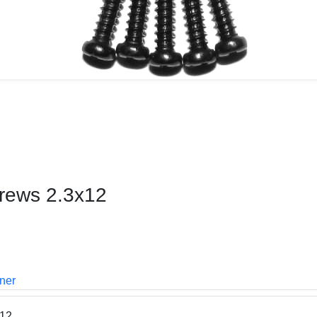
rews 2.3x12
oner
12.