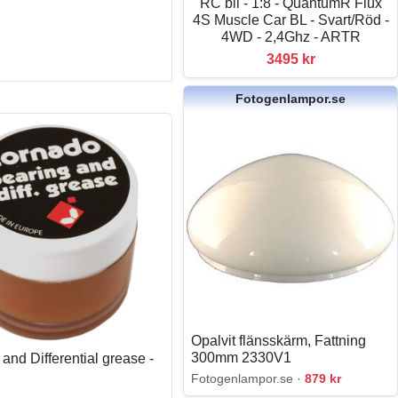
RC bil - 1:8 - QuantumR Flux
4S Muscle Car BL - Svart/Röd -
4WD - 2,4Ghz - ARTR
3495 kr
Fotogenlampor.se
Opalvit flänsskärm, Fattning
300mm 2330V1
and Differential grease -
Fotogenlampor.se ·
879 kr