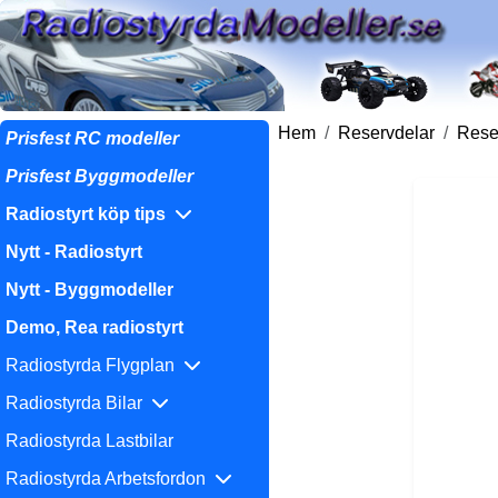
Hem
Reservdelar
Reser
Prisfest RC modeller
Prisfest Byggmodeller
Radiostyrt köp tips
Nytt - Radiostyrt
Nytt - Byggmodeller
Demo, Rea radiostyrt
Radiostyrda Flygplan
Radiostyrda Bilar
Radiostyrda Lastbilar
Radiostyrda Arbetsfordon