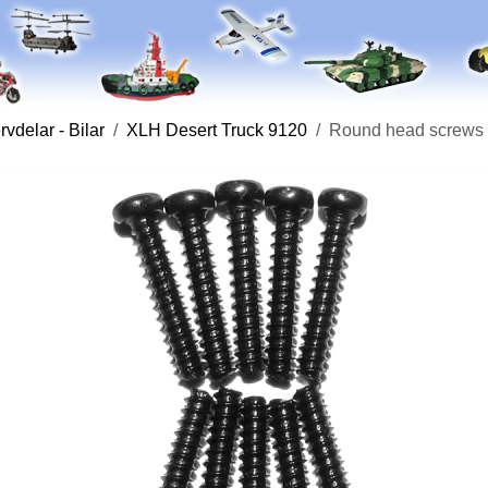
vdelar - Bilar
XLH Desert Truck 9120
Round head screws 