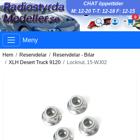
CHAT öppettider
M: 12-20 T-T: 12-18 F: 12-15
0
Meny
Hem
Reservdelar
Reservdelar - Bilar
XLH Desert Truck 9120
Locknut, 15-WJ02