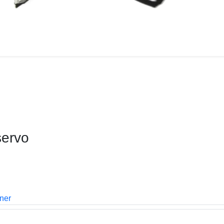
servo
oner