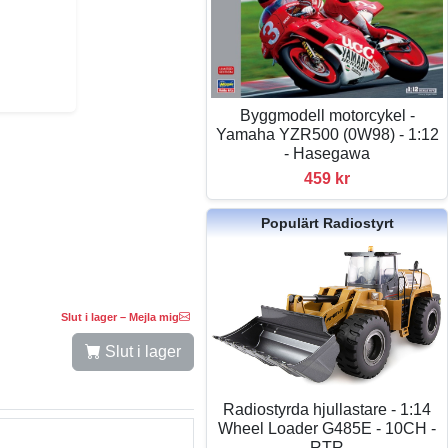
Byggmodell motorcykel -
Yamaha YZR500 (0W98) - 1:12
- Hasegawa
459 kr
Populärt Radiostyrt
Slut i lager – Mejla mig
Slut i lager
Radiostyrda hjullastare - 1:14
Wheel Loader G485E - 10CH -
RTR