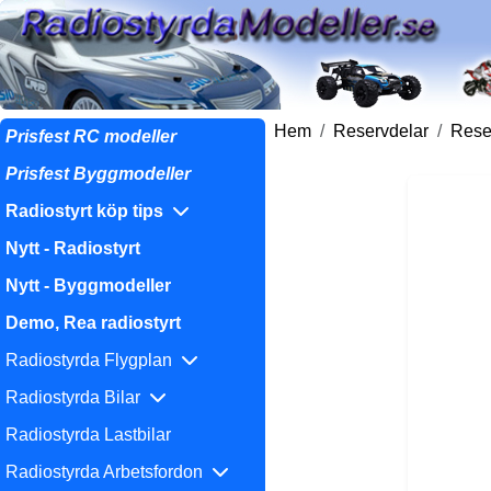
Hem
Reservdelar
Reser
Prisfest RC modeller
Prisfest Byggmodeller
Radiostyrt köp tips
Nytt - Radiostyrt
Nytt - Byggmodeller
Demo, Rea radiostyrt
Radiostyrda Flygplan
Radiostyrda Bilar
Radiostyrda Lastbilar
Radiostyrda Arbetsfordon