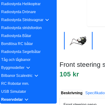
Radiostyrda Helikoptrar
Radiostyrda Drönare
Radiostyrda Stridsvagnar
Radiostyrda stridsfordon
Radiostyrda Båtar
Borstlösa RC båtar
Radiostyrda Segelbåtar
Tåg och tågbanor
Front steering 
Byggmodeller
105 kr
Bilbanor Scalextric
RC Robotar mm.
USB Simulator
Beskrivning
Specifikati
Reservdelar
Front steering servo.