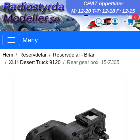
CHAT öppettider
M: 12-20 T-T: 12-18 F: 12-15
0
Meny
Hem
Reservdelar
Reservdelar - Bilar
XLH Desert Truck 9120
Rear gear box, 15-ZJ05