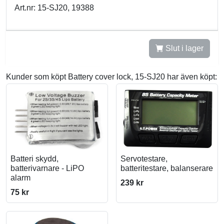
Art.nr: 15-SJ20, 19388
Slut i lager
Kunder som köpt Battery cover lock, 15-SJ20 har även köpt:
Batteri skydd,
Servotestare,
batterivarnare - LiPO
batteritestare, balanserare
alarm
239 kr
75 kr