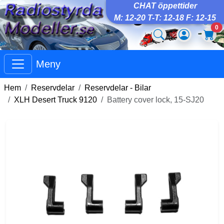
CHAT öppettider
M: 12-20 T-T: 12-18 F: 12-15
0
Meny
Hem
Reservdelar
Reservdelar - Bilar
XLH Desert Truck 9120
Battery cover lock, 15-SJ20