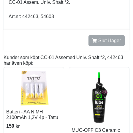
CC-01 Assem. Univ. Shaft *2.
Art.nr: 442463, 54608
Slut i lager
Kunder som köpt CC-01 Assemed Univ. Shaft *2, 442463
har även köpt:
Batteri - AA NiMH
2100mAh 1,2V 4p - Tattu
159 kr
MUC-OFF C3 Ceramic