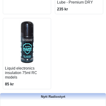
Lube - Premium DRY
235 kr
Liquid electronics
insulation 75ml RC
models
85 kr
Nytt Radiostyrt