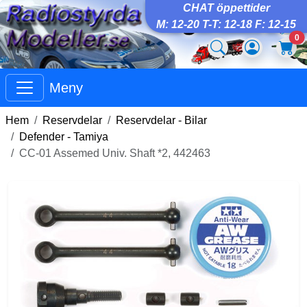
CHAT öppettider
M: 12-20 T-T: 12-18 F: 12-15
0
Meny
Hem
Reservdelar
Reservdelar - Bilar
Defender - Tamiya
CC-01 Assemed Univ. Shaft *2, 442463