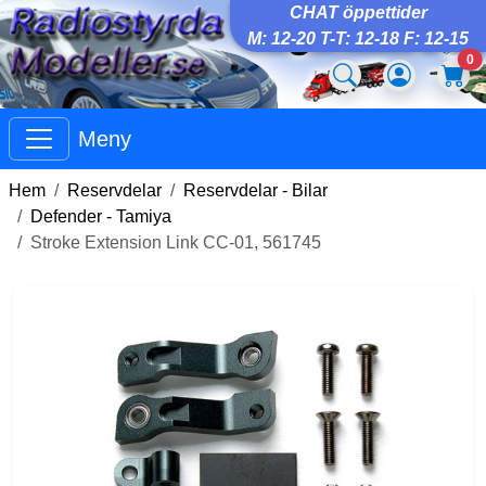
CHAT öppettider
M: 12-20 T-T: 12-18 F: 12-15
0
Meny
Hem
Reservdelar
Reservdelar - Bilar
Defender - Tamiya
Stroke Extension Link CC-01, 561745