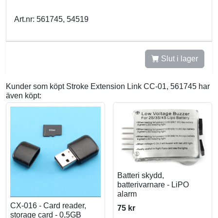
Art.nr: 561745, 54519
Slut i lager
Kunder som köpt Stroke Extension Link CC-01, 561745 har
även köpt:
Batteri skydd,
batterivarnare - LiPO
alarm
CX-016 - Card reader,
75 kr
storage card - 0,5GB